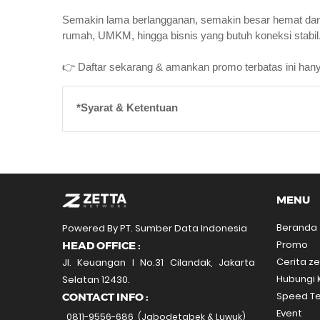
Semakin lama berlangganan, semakin besar hemat dan
rumah, UMKM, hingga bisnis yang butuh koneksi stabil
👉 Daftar sekarang & amankan promo terbatas ini hanya
*Syarat & Ketentuan
MENU
Beranda
Powered By PT. Sumber Data Indonesia
Promo
HEAD OFFICE :
Cerita z
Jl. Keuangan I No.31 Cilandak, Jakarta
Hubungi 
Selatan 12430.
Speed Te
CONTACT INFO :
Event
0811-9556-686
(Jabodetabek & Luwuk)