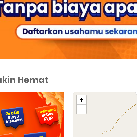
akin Hemat
+
−