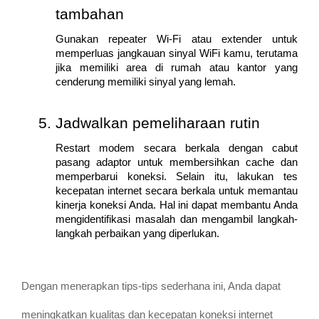
tambahan
Gunakan repeater Wi-Fi atau extender untuk 
memperluas jangkauan sinyal WiFi kamu, terutama 
jika memiliki area di rumah atau kantor yang 
cenderung memiliki sinyal yang lemah.
Jadwalkan pemeliharaan rutin
Restart modem secara berkala dengan cabut 
pasang adaptor untuk membersihkan cache dan 
memperbarui koneksi. Selain itu, lakukan tes 
kecepatan internet secara berkala untuk memantau 
kinerja koneksi Anda. Hal ini dapat membantu Anda 
mengidentifikasi masalah dan mengambil langkah-
langkah perbaikan yang diperlukan.
Dengan menerapkan tips-tips sederhana ini, Anda dapat
meningkatkan kualitas dan kecepatan koneksi internet