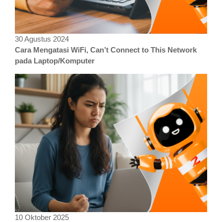
30 Agustus 2024
Cara Mengatasi WiFi, Can’t Connect to This Network
pada Laptop/Komputer
10 Oktober 2025