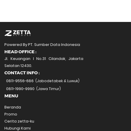
Powered By PT. Sumber Data Indonesia
HEAD OFFICE :
Jl. Keuangan I No.31 Cilandak, Jakarta
Selatan 12430.
CONTACT INFO :
0811-9556-686
(Jabodetabek & Luwuk)
0811-1990-9990
(Jawa Timur)
MENU
Beranda
Promo
Cerita zetta-ku
Hubungi Kami